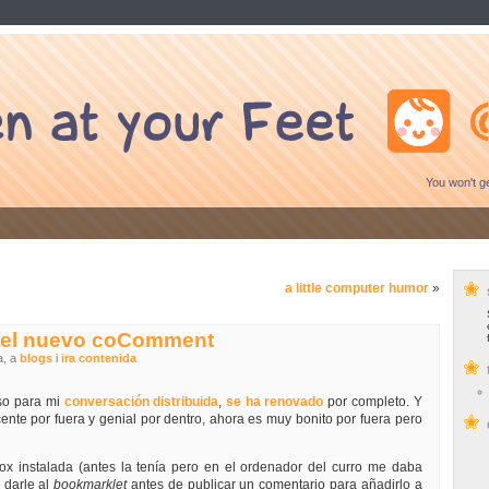
You won't ge
a little computer humor
»
 el nuevo coComment
a, a
blogs
i
ira contenida
uso para mi
conversación distribuida
,
se ha renovado
por completo. Y
nte por fuera y genial por dentro, ahora es muy bonito por fuera pero
fox instalada (antes la tenía pero en el ordenador del curro me daba
 darle al
bookmarklet
antes de publicar un comentario para añadirlo a