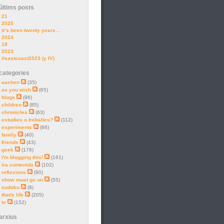
últims posts
21
2025
it’s been twenty years…
2024
19
2023
#eastcoast2023 (y IV)
categories
aachen
(35)
as you wish
(65)
blogs
(96)
children
(85)
chronicles
(63)
estudies o treballes?
(112)
experiments
(66)
family
(40)
friends
(43)
geek
(176)
i'm blogging this!
(161)
ira contenida
(102)
reflexions
(90)
show must go on
(55)
sudoku
(8)
that's life
(205)
tv
(152)
arxius