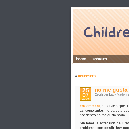
home
sobre mi
«
define:loro
25
no me gusta
07
Escrit per Lady Madonn
2006
coComment
, el servicio que 
así como antes me parecía dece
por dentro no me gusta nada.
Sin tener la extensión de Fire
problemas con gmail), hay que