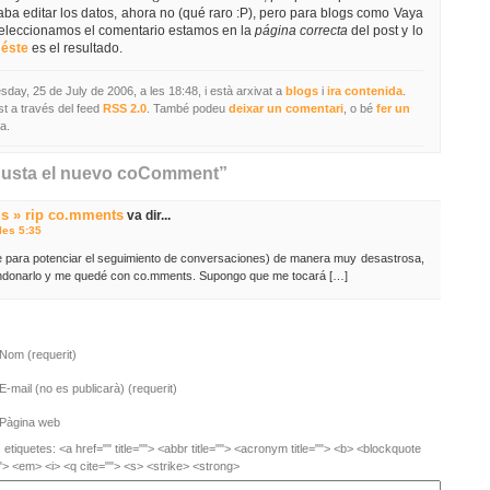
aba editar los datos, ahora no (qué raro :P), pero para blogs como Vaya
seleccionamos el comentario estamos en la
página correcta
del post y lo
y
éste
es el resultado.
sday, 25 de July de 2006, a les 18:48, i està arxivat a
blogs
i
ira contenida
.
st a través del feed
RSS 2.0
. També podeu
deixar un comentari
, o bé
fer un
a.
gusta el nuevo coComment”
us » rip co.mments
va dir...
les 5:35
e para potenciar el seguimiento de conversaciones) de manera muy desastrosa,
ndonarlo y me quedé con co.mments. Supongo que me tocará […]
Nom (requerit)
E-mail (no es publicarà) (requerit)
Pàgina web
etiquetes: <a href="" title=""> <abbr title=""> <acronym title=""> <b> <blockquote
"> <em> <i> <q cite=""> <s> <strike> <strong>