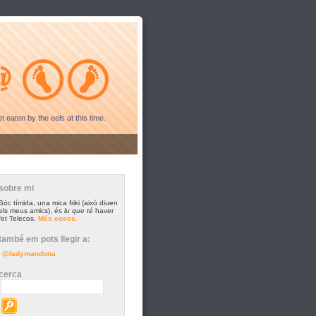
t eaten by the eels at this time.
sobre mi
Sóc tímida, una mica friki (això diuen
els meus amics),
és lu que té
haver
fet Telecos.
Més coses.
també em pots llegir a:
@ladymandona
cerca