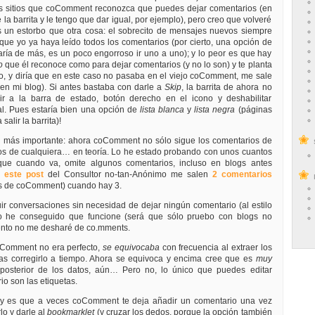
s sitios que coComment reconozca que puedes dejar comentarios (en
la barrita y le tengo que dar igual, por ejemplo), pero creo que volveré
s un estorbo que otra cosa: el sobrecito de mensajes nuevos siempre
que yo ya haya leído todos los comentarios (por cierto, una opción de
ría de más, es un poco engorroso ir uno a uno); y lo peor es que hay
o
que él reconoce como para dejar comentarios (y no lo son) y te planta
o, y diría que en este caso no pasaba en el viejo coComment, me sale
en mi blog). Si antes bastaba con darle a
Skip
, la barrita de ahora no
r a la barra de estado, botón derecho en el icono y deshabilitar
l. Pues estaría bien una opción de
lista blanca
y
lista negra
(páginas
salir la barrita)!
ad más importante: ahora coComment no sólo sigue los comentarios de
o los de cualquiera… en teoría. Lo he estado probando con unos cuantos
que cuando va, omite algunos comentarios, incluso en blogs antes
n
este post
del Consultor no-tan-Anónimo
me salen
2 comentarios
os de coComment) cuando hay 3.
r conversaciones sin necesidad de dejar ningún comentario (al estilo
o he conseguido que funcione (será que sólo pruebo con blogs no
ento no me desharé de co.mments.
coComment no era perfecto,
se equivocaba
con frecuencia al extraer los
as corregirlo a tiempo. Ahora se equivoca y encima cree que es
muy
n posterior de los datos, aún… Pero no, lo único que puedes editar
o son las etiquetas.
 y es que a veces coComment te deja añadir un comentario una vez
lo y darle al
bookmarklet
(y cruzar los dedos, porque la opción también