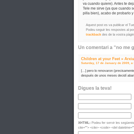
va cuando quiere). Antes te dej
Tele me sirve (ya que cuando 
pilla bien), acabo de probarlo 
Aquest post es va publicar el Tue
Podeu seguir les respostes al po
trackback
des de la vostra pàgin
Un comentari a “no me 
Children at your Feet » Arxi
Saturday, 17 de January de 2009, a 
[…] pero lo renovaron (precisament
después de unos meses decidí aba
Digues la teva!
XHTML:
Podeu fer servir les següents 
cite=""> <cite> <code> <del datetime="