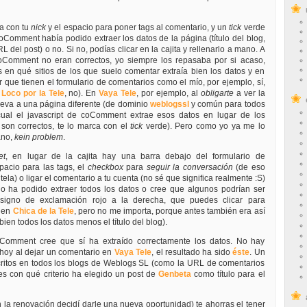
ta con tu
nick
y el espacio para poner tags al comentario, y un
tick
verde
coComment había podido extraer los datos de la página (título del blog,
RL del post) o no. Si no, podías clicar en la cajita y rellenarlo a mano. A
coComment no eran correctos, yo siempre los repasaba por si acaso,
n qué sitios de los que suelo comentar extraía bien los datos y en
 que tienen el formulario de comentarios como el mío, por ejemplo, sí,
l
Loco por la Tele
, no). En
Vaya Tele
, por ejemplo, al
obligarte
a ver la
 lleva a una página diferente (de dominio
weblogssl
y común para todos
 cual el javascript de coComment extrae esos datos en lugar de los
son correctos, te lo marca con el
tick
verde). Pero como yo ya me lo
ano,
kein problem
.
et
, en lugar de la cajita hay una barra debajo del formulario de
spacio para las tags, el
checkbox
para
seguir la conversación
(de eso
ela) o ligar el comentario a tu cuenta (no sé que significa realmente :S)
 ha podido extraer todos los datos o cree que algunos podrían ser
n signo de exclamación rojo a la derecha, que puedes clicar para
o en
Chica de la Tele
, pero no me importa, porque antes también era así
bien todos los datos menos el título del blog).
Comment cree que sí ha extraído correctamente los datos. No hay
 hoy al dejar un comentario en
Vaya Tele
, el resultado ha sido
éste
. Un
ritos en todos los blogs de Weblogs SL (como la URL de comentarios
s con qué criterio ha elegido un post de
Genbeta
como título para el
 la renovación decidí darle una nueva oportunidad) te ahorras el tener