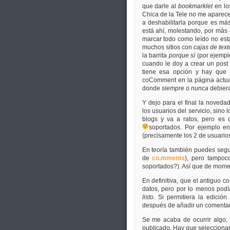
que darle al
bookmarklet
en lo
Chica de la Tele no me aparece 
a deshabilitarla porque es má
está ahí, molestando, por más 
marcar todo como leído no esta
muchos sitios con
cajas de text
la barrita
porque sí
(por ejempl
cuando le doy a crear un post 
tiene esa opción y hay que i
coComment en la página actua
donde
siempre
o
nunca
debiera 
Y dejo para el final la noved
los usuarios del servicio, sin
blogs y va a ratos, pero es 
soportados. Por ejemplo e
(precisamente los 2 de usuari
En teoría también puedes segui
de
co.mments
), pero tampoc
soportados?). Así que de mom
En definitiva, que el antiguo 
datos, pero por lo menos podí
listo
. Si permitiera la edició
después de añadir un comentari
Se me acaba de ocurrir algo,
publicado. Hay que seleccionar