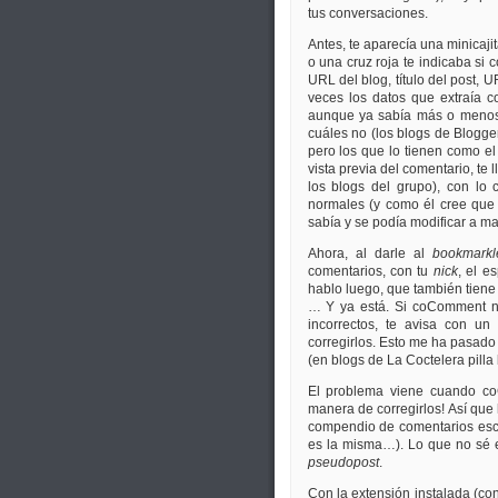
tus conversaciones.
Antes, te aparecía una minicaji
o una cruz roja te indicaba si 
URL del blog, título del post, U
veces los datos que extraía 
aunque ya sabía más o menos e
cuáles no (los blogs de Blogger
pero los que lo tienen como e
vista previa del comentario, te
los blogs del grupo), con lo
normales (y como él cree que 
sabía y se podía modificar a m
Ahora, al darle al
bookmarkl
comentarios, con tu
nick
, el e
hablo luego, que también tiene t
… Y ya está. Si coComment no
incorrectos, te avisa con u
corregirlos. Esto me ha pasad
(en blogs de La Coctelera pilla 
El problema viene cuando co
manera de corregirlos! Así que
compendio de comentarios esc
es la misma…). Lo que no sé e
pseudopost
.
Con la extensión instalada (con