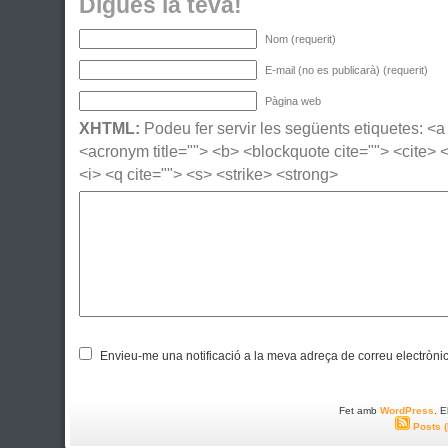
Digues la teva!
Nom (requerit)
E-mail (no es publicarà) (requerit)
Pàgina web
XHTML:
Podeu fer servir les següents etiquetes: <a h
<acronym title=""> <b> <blockquote cite=""> <cite>
<i> <q cite=""> <s> <strike> <strong>
Envieu-me una notificació a la meva adreça de correu electròni
Fet amb
WordPress
. 
Posts 