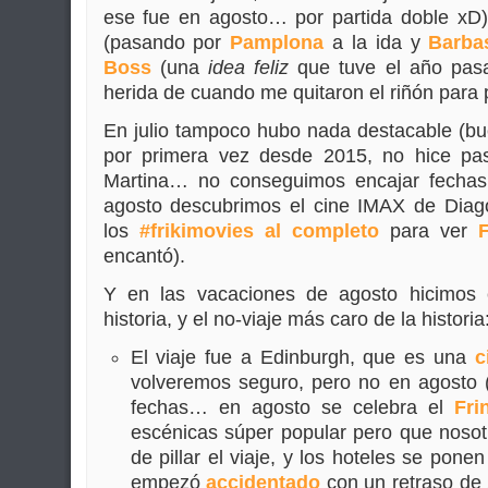
ese fue en agosto… por partida doble xD
(pasando por
Pamplona
a la ida y
Barba
Boss
(una
idea feliz
que tuve el año pasa
herida de cuando me quitaron el riñón para p
En julio tampoco hubo nada destacable (bue
por primera vez desde 2015, no hice pa
Martina… no conseguimos encajar fechas 
agosto descubrimos el cine IMAX de Diag
los
#frikimovies al completo
para ver
F
encantó).
Y en las vacaciones de agosto hicimos 
historia, y el no-viaje más caro de la historia
El viaje fue a Edinburgh, que es una
c
volveremos seguro, pero no en agosto 
fechas… en agosto se celebra el
Fri
escénicas súper popular pero que noso
de pillar el viaje, y los hoteles se ponen
empezó
accidentado
con un retraso de 