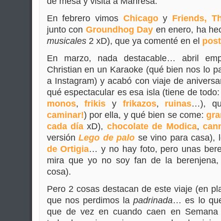
de mesa y visita a Manresa.
En febrero vimos
Chicago
y
Friends, T
junto con
Groundhog Day
en enero, ha he
musicales
2 xD), que ya comenté en el
post
En marzo, nada destacable… abril em
Christian en un Karaoke (qué bien nos lo p
a Instagram) y acabó con viaje de aniversa
qué espectacular es esa isla (tiene de todo
monos
,
frikis
y
frikazos
,
ruinas
…), qu
caminar!
) por ella, y qué bien se come:
gra
cada día
xD),
chocolate de Modica
,
cann
versión
Lego de palo
se vino para casa), 
de Ortigia
… y no hay foto, pero unas bere
mira que yo no soy fan de la berenjena, p
cosa).
Pero 2 cosas destacan de este viaje (en pla
que nos perdimos la
padrinada
… es lo que
que de vez en cuando caen en Semana Sa