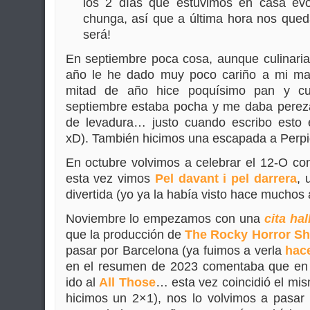
los 2 días que estuvimos en casa evol
chunga, así que a última hora nos qu
será!
En septiembre poca cosa, aunque culinar
año le he dado muy poco cariño a mi ma
mitad de año hice poquísimo pan y cu
septiembre estaba pocha y me daba pereza 
de levadura… justo cuando escribo esto es
xD). También hicimos una escapada a Perp
En octubre volvimos a celebrar el 12-O c
esta vez vimos
Pel davant i pel darrera
, 
divertida (yo ya la había visto hace muchos 
Noviembre lo empezamos con una
cita ha
que la producción de
The Rocky Horror S
pasar por Barcelona (ya fuimos a verla
hac
en el resumen de 2023 comentaba que en
ido al
All Those
… esta vez coincidió el mi
hicimos un 2×1), nos lo volvimos a pasar 