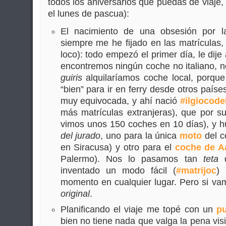
todos los aniversarios que puedas de viaje,
el lunes de pascua):
El nacimiento de una obsesión por l
siempre me he fijado en las matrículas
loco): todo empezó el primer día, le dije
encontremos ningún coche no italiano, 
guiris
alquilaríamos coche local, porque
“bien” para ir en ferry desde otros país
muy equivocada, y ahí nació
#ilgiocode
más matrículas extranjeras), que por s
vimos unos 150 coches en 10 días), y 
del jurado
, uno para la única
moto
del c
en Siracusa) y otro para el
coche de A
Palermo). Nos lo pasamos tan
teta
q
inventado un modo fácil (
#matrijoc
) 
momento en cualquier lugar. Pero si va
original
.
Planificando el viaje me topé con un
p
bien no tiene nada que valga la pena visi