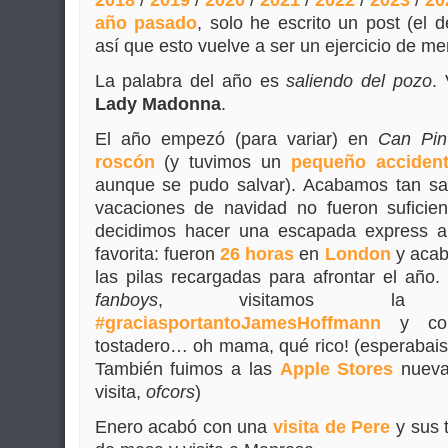
2018
/
2019
/
2020
/
2021
/
2022
/
2023
/
20
año pasado
, solo he escrito un post (el 
así que esto vuelve a ser un ejercicio de me
La palabra del año es
saliendo del pozo
.
Lady Madonna
.
El año empezó (para variar) en
Can Pin
roscón
(y tuvimos un
pequeño acciden
aunque se pudo salvar). Acabamos tan sa
vacaciones de navidad no fueron suficie
decidimos hacer una escapada express a
favorita: fueron
26 horas
en
London
y acab
las pilas recargadas para afrontar el año
fanboys
, visitamos 
#graciasportantoJamesHoffmann
y com
tostadero… oh mama, qué rico! (esperabais
También fuimos a las
Apple
Stores
nuevas
visita,
ofcors
)
Enero acabó con una
visita de Pere
y sus t