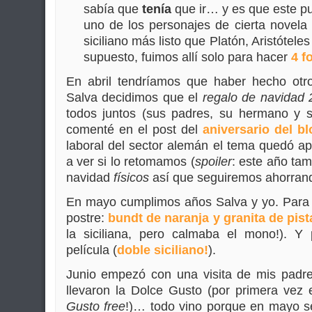
sabía que
tenía
que ir… y es que este pu
uno de los personajes de cierta novela 
siciliano más listo que Platón, Aristótel
supuesto, fuimos allí solo para hacer
4 f
En abril tendríamos que haber hecho otro 
Salva decidimos que el
regalo de navidad
todos juntos (sus padres, su hermano y 
comenté en el post del
aniversario del bl
laboral del sector alemán el tema quedó a
a ver si lo retomamos (
spoiler
: este año ta
navidad
físicos
así que seguiremos ahorrando
En mayo cumplimos años Salva y yo. Para
postre:
bundt de naranja y granita de pis
la siciliana, pero calmaba el mono!). Y
película (
doble siciliano!
).
Junio empezó con una visita de mis padr
llevaron la Dolce Gusto (por primera ve
Gusto free
!)… todo vino porque en mayo s