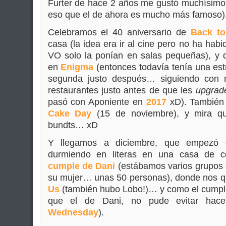
Furter de hace 2 años me gustó muchísim
eso que el de ahora es mucho más famoso)
Celebramos el 40 aniversario de
Back to
casa (la idea era ir al cine pero no ha hab
VO solo la ponían en salas pequeñas), y
en
Enigma
(entonces todavía tenía una estre
segunda justo después… siguiendo con nu
restaurantes justo antes de que les
upgrad
pasó con Aponiente en
2017
xD). También 
Cake Day
(15 de noviembre), y mira q
bundts… xD
Y llegamos a diciembre, que empezó
durmiendo en literas en una casa de co
cumple de Dani
(estábamos varios grupos d
su mujer… unas 50 personas), donde nos 
Us
(también hubo Lobo!)… y como el cumple
que el de Dani, no pude evitar hace
Wednesday
).