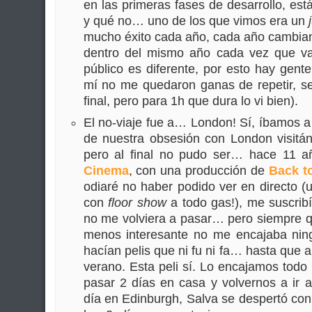
en las primeras fases de desarrollo, es
y qué no… uno de los que vimos era un
mucho éxito cada año, cada año cambian
dentro del mismo año cada vez que va
público es diferente, por esto hay gent
mí no me quedaron ganas de repetir, s
final, pero para 1h que dura lo vi bien).
El no-viaje fue a… London! Sí, íbamos a
de nuestra obsesión con London visitá
pero al final no pudo ser… hace 11 
Cinema
, con una producción de
Back t
odiaré no haber podido ver en directo (u
con
floor show
a todo gas!), me suscribí
no me volviera a pasar… pero siempre q
menos interesante no me encajaba nin
hacían pelis que ni fu ni fa… hasta que
verano. Esta peli sí. Lo encajamos todo 
pasar 2 días en casa y volvernos a ir 
día en Edinburgh, Salva se despertó co