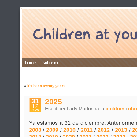
home
sobre mi
«
it’s been twenty years…
31
2025
12
Escrit per Lady Madonna, a
children
i
chr
2025
Ya estamos a 31 de diciembre. Anteriorm
2008
/
2009
/
2010
/
2011
/
2012
/
2013
/
2