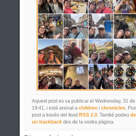
Aquest post es va publicar el Wednesday, 31 de
19:41, i està arxivat a
children
i
chronicles
. Pod
post a través del feed
RSS 2.0
. També podeu
de
un trackback
des de la vostra pàgina.