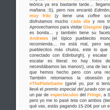
teórica ya era bastante tarde… llegamo
mañana :S), pero nos encantó
Edimbr
muy friki
(y tiene una
coffee sc
disfrutamos mucho
cada día
y nos t
Aprovechamos para visitar
Glasgow
(qu
es bonita… y también tiene su face
Andrews
(el típico pueblecito mo
recomienda… no está mal, pero seg
pueblecitos más chulos, este lo que
conectado con Edinburgh), y escalar
escalar es literal: no hay fotos d
necesitábamos las manos!), una de las
que hemos hecho pero con una r
También retomamos la obsesión po
#ThePlateGame
(gané yo, por si ten
llevé el
premio especial del jurado
con un
un par de
espectáculos
del
Fringe
, a 
pero yo me lo pasé
teta
con ambos (tie
qué vas, estás pagando 15-20€ por un e