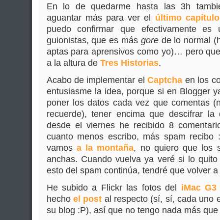
En lo de quedarme hasta las 3h tambi
aguantar más para ver el
último capítulo
puedo confirmar que efectivamente es 
guionistas, que es más
gore
de lo normal (
aptas para aprensivos como yo)… pero que 
a la altura de
Tres Historias
.
Acabo de implementar el
Captcha
en los c
entusiasme la idea, porque si en Blogger 
poner los datos cada vez que comentas (
recuerde), tener encima que descifrar la
desde el viernes he recibido 8 comentar
cuanto menos escribo, más spam recibo 
vamos
a la montaña
, no quiero que lo
anchas. Cuando vuelva ya veré si lo quito
esto del spam continúa, tendré que volver a 
He subido a Flickr las fotos del
iMac G3
hecho
el post
al respecto (sí, sí, cada uno 
su blog :P), así que no tengo nada más que 