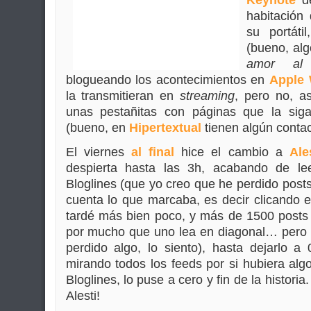
Keynote
de
habitación
su portáti
(bueno, alg
amor al 
blogueando los acontecimientos en
Apple
la transmitieran en
streaming
, pero no, a
unas pestañitas con páginas que la siga
(bueno, en
Hipertextual
tienen algún contac
El viernes
al final
hice el cambio a
Ale
despierta hasta las 3h, acabando de le
Bloglines (que yo creo que he perdido posts
cuenta lo que marcaba, es decir clicando 
tardé más bien poco, y más de 1500 posts 
por mucho que uno lea en diagonal… pero b
perdido algo, lo siento), hasta dejarlo a 
mirando todos los feeds por si hubiera alg
Bloglines, lo puse a cero y fin de la historia
Alesti!