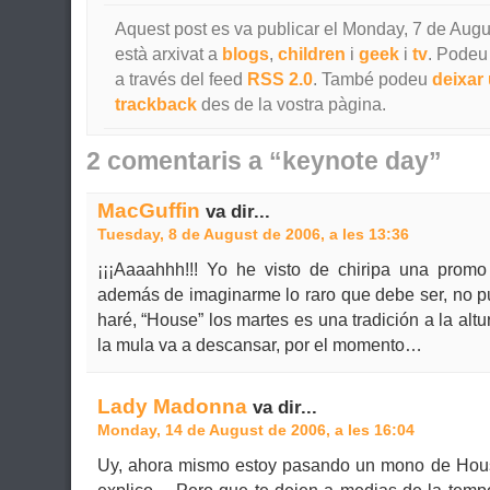
Aquest post es va publicar el Monday, 7 de Augus
està arxivat a
blogs
,
children
i
geek
i
tv
. Podeu 
a través del feed
RSS 2.0
. També podeu
deixar
trackback
des de la vostra pàgina.
2 comentaris a “keynote day”
MacGuffin
va dir...
Tuesday, 8 de August de 2006, a les 13:36
¡¡¡Aaaahhh!!! Yo he visto de chiripa una promo
además de imaginarme lo raro que debe ser, no pu
haré, “House” los martes es una tradición a la altu
la mula va a descansar, por el momento…
Lady Madonna
va dir...
Monday, 14 de August de 2006, a les 16:04
Uy, ahora mismo estoy pasando un mono de Hous