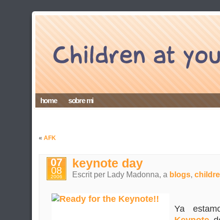
home
sobre mi
«
AFK
07
keynote day
08
Escrit per Lady Madonna, a
blogs
,
childr
2006
Ya estamo