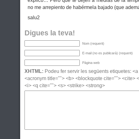
explico… Pero que te dejen a medias de la temp
no me arrepiento de habérmela bajado (que además
salu2
Digues la teva!
Nom (requerit)
E-mail (no es publicarà) (requerit)
Pàgina web
XHTML:
Podeu fer servir les següents etiquetes: <a h
<acronym title=""> <b> <blockquote cite=""> <cite>
<i> <q cite=""> <s> <strike> <strong>