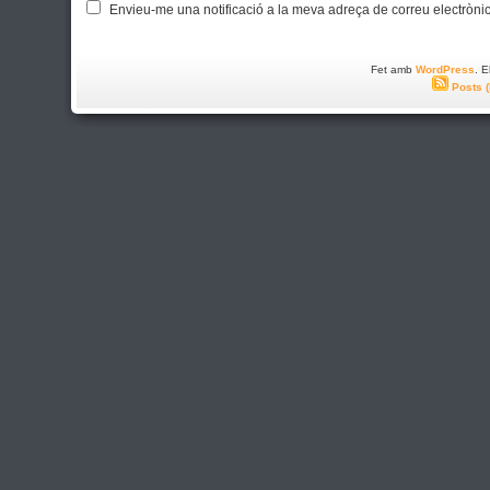
Envieu-me una notificació a la meva adreça de correu electròni
Fet amb
WordPress
. 
Posts 