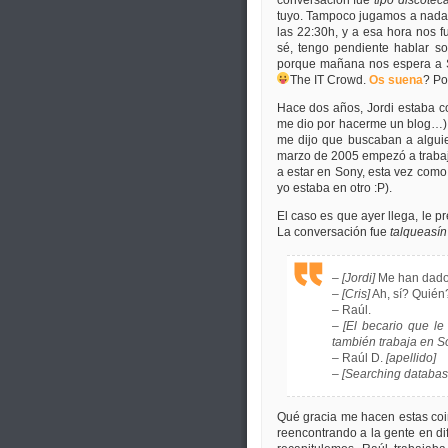
conversación fue
tipo discotec
tuyo. Tampoco jugamos a nada
las 22:30h, y a esa hora nos 
sé, tengo pendiente hablar so
porque mañana nos espera a Sa
The IT Crowd.
Os suena
?
Po
Hace dos años, Jordi estaba c
me dio por hacerme un blog…),
me dijo que buscaban a alguie
marzo de 2005 empezó a trabaj
a estar en Sony, esta vez como
yo estaba en otro :P).
El caso es que ayer llega, le p
La conversación fue
talqueasín
–
[Jordi]
Me han dado 
–
[Cris]
Ah, sí? Quié
– Raúl.
–
[El becario que le
también trabaja en So
– Raúl D.
[apellido]
–
[Searching databas
Qué gracia me hacen estas coin
reencontrando a la gente en dif