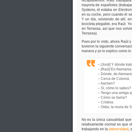
recapitulemos. Raúl trabajaba
mayoría de españoles (trabajad
Systems, él estaba en Electro
en su coche, pero cuando él se
Y un día, volviendo de allí, 
bicicleta plegable, era Raúl. Y
en Terrassa, así que nos volv
Terrassa).
Pues por lo visto, ahora Raúl y
tuvieron la siguiente conversac
manera y yo lo explico como lo 
–
[Jordi]
Y dónde trab
–
[Raúl]
En Alemania
– Dónde, de Alemani
– Cerca de Colonia.
– Aachen?
– Sí, cómo lo sabes?
– Tengo una amiga que
– Cómo se llama?
– Cristina.
– Ostia, la novia de S
No es la única casualidad qu
relativamente
normal
es que ot
trabajando en la
universidad
, 