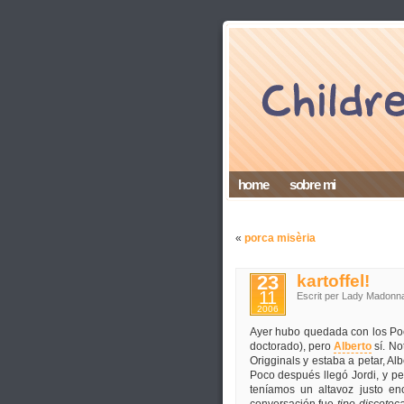
home
sobre mi
«
porca misèria
23
kartoffel!
11
Escrit per Lady Madonn
2006
Ayer hubo quedada con los Po
doctorado), pero
Alberto
sí. No
Origginals y estaba a petar, Al
Poco después llegó Jordi, y p
teníamos un altavoz justo en