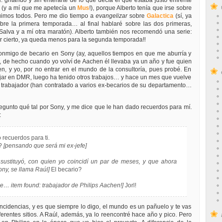
a
: gritando y sin enterarte de lo que decía el que estaba justo enfrente
 (y a mí que me apetecía un
Mus
!), porque Alberto tenía que irse sobre
fuimos todos. Pero me dio tiempo a
evangelizar
sobre
Galactica
(sí, ya
bre la primera temporada… al final hablaré sobre las dos primeras,
lva y a mí otra maratón). Alberto también nos recomendó una serie:
r cierto, ya queda menos para la segunda temporada!!
onmigo de becario en Sony (ay, aquellos tiempos en que me aburría y
 de hecho cuando yo volví de Aachen él llevaba ya un año y fue quien
n, y yo, por no entrar en el mundo de la consultoría, pues probé. En
ar en DMR, luego ha tenido otros trabajos… y hace un mes que vuelve
 trabajador (han contratado a varios ex-becarios de su departamento…
regunto qué tal por Sony, y me dice que le han dado recuerdos para mí.
:
recuerdos para ti.
n?
[pensando que será mi ex-jefe]
 sustituyó, con quien yo coincidí un par de meses, y que ahora
ny, se llama Raúl]
El becario?
e… item found: trabajador de Philips Aachen!]
Jorl!
cidencias, y es que siempre lo digo, el mundo es un pañuelo y te vas
erentes sitios. A Raúl, además, ya lo reencontré hace año y pico. Pero