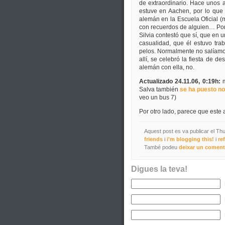
de extraordinario. Hace unos 
estuve en Aachen, por lo qu
alemán en la Escuela Oficial 
con recuerdos de alguien… Por 
Silvia contestó que sí, que en
casualidad, que él estuvo tra
pelos. Normalmente no salíamos
allí, se celebró la fiesta de 
alemán con ella, no.
Actualizado 24.11.06, 0:19h:
m
Salva también
se ha puesto no
veo un bus 7)
Por otro lado, parece que este 
Aquest post es va publicar el Th
friends
i
i'm blogging this!
i
re
També podeu
deixar un coment
Digues la teva!