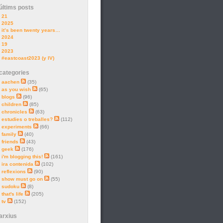
últims posts
21
2025
it’s been twenty years…
2024
19
2023
#eastcoast2023 (y IV)
categories
aachen
(35)
as you wish
(65)
blogs
(96)
children
(85)
chronicles
(63)
estudies o treballes?
(112)
experiments
(66)
family
(40)
friends
(43)
geek
(176)
i'm blogging this!
(161)
ira contenida
(102)
reflexions
(90)
show must go on
(55)
sudoku
(8)
that's life
(205)
tv
(152)
arxius