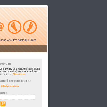
idnap what I've rightfully stolen!
sobre mi
Sóc tímida, una mica friki (això diuen
els meus amics),
és lu que té
haver
fet Telecos.
Més coses.
també em pots llegir a:
@ladymandona
cerca