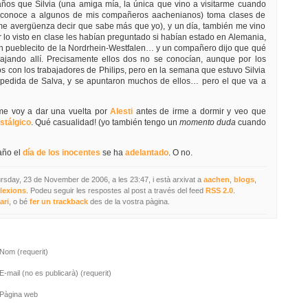
años que Silvia (una amiga mía, la única que vino a visitarme cuando
e conoce a algunos de mis compañeros aachenianos) toma clases de
(me avergüenza decir que sabe más que yo), y un día, también me vino
lo visto en clase les habían preguntado si habían estado en Alemania,
 un pueblecito de la Nordrhein-Westfalen… y un compañero dijo que qué
bajando allí. Precisamente ellos dos no se conocían, aunque por los
 con los trabajadores de Philips, pero en la semana que estuvo Silvia
despedida de Salva, y se apuntaron muchos de ellos… pero el que va a
e voy a dar una vuelta por
Alesti
antes de irme a dormir y veo que
stálgico
. Qué casualidad! (yo también tengo un
momento duda
cuando
año el
día de los inocentes
se ha
adelantado
. O no.
ursday, 23 de November de 2006, a les 23:47, i està arxivat a
aachen
,
blogs
,
flexions
. Podeu seguir les respostes al post a través del feed
RSS 2.0
.
ari
, o bé
fer un trackback
des de la vostra pàgina.
Nom (requerit)
E-mail (no es publicarà) (requerit)
Pàgina web