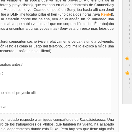
 en Philips en la época que yo hice el proyecto. A diferencia de la
ores y proyectistas), que estaban en el departamento de Connectivity
nic Module, como yo. Cuando empecé en Sony, iba hasta allí con Jordi
 fue a DMR, me tocaba pillar el tren (uno cada dos horas, viva
Renfe
!).
en la estación donde me bajaba, veo en el andén un tío
abriendo
una
o no sabía que había vuelto, así que me sorprendió mucho. Él trabajaba
imos a encontrar algunas veces más (Sony está un poco más lejos que
 Jordi comparten coche (viven relativamente cerca), y ún día volviendo,
ión (esto es como el juego del teléfono, Jordi me lo explicó a mí de una
recuerdo… así que no es literal):
ajabas antes?
.
a?
 hizo el proyecto allí.
alva!
e se ha dado respecto a antiguos compañeros de
Kartoffelnlandia
. Una
ro de los trabajadores de Philips, que también ha vuelto, ha acabado
en el departamento donde está Duke. Pero hay otra que tiene algo más