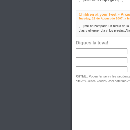
[…] little boxes in springfield […]
Children at your Feet » Arxiu
Tuesday, 21 de August de 2007, a le
[…] me he zampado un tercio de la 
días y el tercer día vi los preairs.
Digues la teva!
XHTML:
Podeu fer servir les següents 
cite=""> <cite> <code> <del datetime="