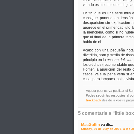
contiene bastante violencia y
viendo esta serie con un hijo a
En fin, que es una serie muy 
consigue ponerte en tensió
desaparición sin explicación 
aparece en el primer capítulo, l
la menciona, como si no hubier
que al final de la primera te
habla de él.
Acabo con una pequeña nota 
divertida, hora y media de risa
principio en la
escena del cine
los créditos (recomendable qued
Homer, la aparición del resto
casos. Vale la pena verla si er
casa, pero tampoco los he visto 
Aquest post es va publicar el Sun
Podeu seguir les respostes al po
trackback
des de la vostra pàgin
5 comentaris a “little box
MacGuffin
va dir...
Sunday, 29 de July de 2007, a les 2