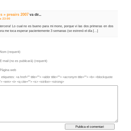
s » preairs 2007
va dir...
s 23:00
tercera! Lo cual no es bueno para mi mono, porque vi las dos primeras en dos
 Ahora me toca esperar pacientemente 3 semanas (se estrenó el día […]
Nom (requerit)
E-mail (no es publicarà) (requerit)
Pàgina web
etiquetes: <a href="" title=""> <abbr title=""> <acronym title=""> <b> <blockquote
"> <em> <i> <q cite=""> <s> <strike> <strong>