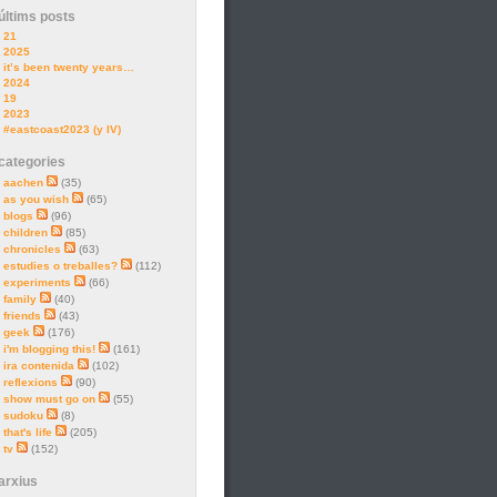
últims posts
21
2025
it’s been twenty years…
2024
19
2023
#eastcoast2023 (y IV)
categories
aachen
(35)
as you wish
(65)
blogs
(96)
children
(85)
chronicles
(63)
estudies o treballes?
(112)
experiments
(66)
family
(40)
friends
(43)
geek
(176)
i'm blogging this!
(161)
ira contenida
(102)
reflexions
(90)
show must go on
(55)
sudoku
(8)
that's life
(205)
tv
(152)
arxius