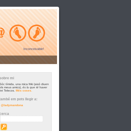
Inconceivable!
sobre mi
Sóc tímida, una mica friki (això diuen
els meus amics),
és lu que té
haver
fet Telecos.
Més coses.
també em pots llegir a:
@ladymandona
cerca