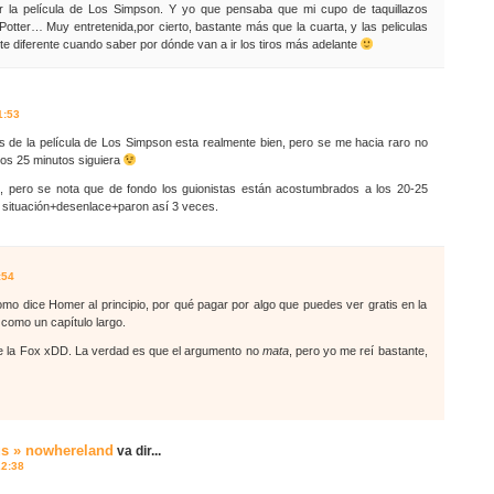
r la película de Los Simpson. Y yo que pensaba que mi cupo de taquillazos
Potter… Muy entretenida,por cierto, bastante más que la cuarta, y las peliculas
 diferente cuando saber por dónde van a ir los tiros más adelante
1:53
de la película de Los Simpson esta realmente bien, pero se me hacia raro no
los 25 minutos siguiera
, pero se nota que de fondo los guionistas están acostumbrados a los 20-25
 situación+desenlace+paron así 3 veces.
:54
como dice Homer al principio, por qué pagar por algo que puedes ver gratis en la
como un capítulo largo.
e la Fox xDD. La verdad es que el argumento no
mata
, pero yo me reí bastante,
ius » nowhereland
va dir...
22:38