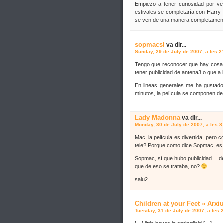
Empiezo a tener curiosidad por ve
estivales se completaría con Harry 
se ven de una manera completamente
sopmacsl
va dir...
Sunday, 29 de July de 2007, a les 2
Tengo que reconocer que hay cosas 
tener publicidad de antena3 o que a 
En lineas generales me ha gustado
minutos, la película se componen de
Lady Madonna
va dir...
Monday, 30 de July de 2007, a les 8
Mac, la película es divertida, pero 
tele? Porque como dice Sopmac, es 
Sopmac, sí que hubo publicidad… d
que de eso se trataba, no?
salu2
Children at your Feet » Arx
Tuesday, 31 de July de 2007, a les 