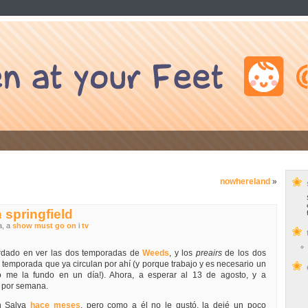
nowhereland
»
n springfield
a, a
show must go on
i
tv
ardado en ver las dos temporadas de
Weeds
, y los
preairs
de los dos
a temporada que ya circulan por ahí (y porque trabajo y es necesario un
o me la fundo en un día!). Ahora, a esperar al 13 de agosto, y a
o por semana.
on Salva
hace meses
, pero como a él no le gustó, la dejé un poco