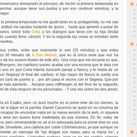
onvenciera demasiado al principio, de hecho la primera temporada en
nchar, aunque tiene sus puntos y por eso continué viéndola, y la
ejor.
 la primera temporada no me gustó tanto es la protagonista, no me cae
 actitud me sacaba bastante de quicio… hasta que aprendí a pasar de
ndarios, sobre todo
Celia
y los diálogos que tiene con su hija (brutal
ás cuando tiene cáncer). Y en la segunda las cosas se enredan tanto
ivertida.
uy cortos, entre que realmente lo son (25 minutos) y que estoy
los 50 minutos de
A Dos Metros
, que es la única serie que nos ha
s de los
season finales
de este año. Una cosa que me encanta es que,
iffhangers
, los capítulos suelen acabar con una escena que te deja con
ó uno en que Celia intenta buscarle pareja a Nancy, y le habla de un
un Segway! Al final del capítulo, el hijo mayor de Nancy le suelta una
con cara de pasmo y… por ahí pasa el vecino con el Segway. Que por
ablar más adelante… Aunque para
cliffhanger
, el del final de la segunda,
ir de ésta ninguno de los personajes… Y una vez vistos los dos
preair
,
la en Cuatro, pero no duró mucho en el
prime time
de los viernes, la
sé si sigue en la parrilla. Daniel Caruncho se quejó en su columna de
incapaz de encontrar nada en la nueva versión de la web, ni siquiera
 serie tan buena fuera maltratada de esa manera. En fin, estoy de
ena, pero sinceramente no sé si es adecuada para un
prime time
en una
es de Showtime, una cadena por cable USAmericana), ya que aunque no
ransmite un mensaje de “las drogas son malas, pero la maría no”, y