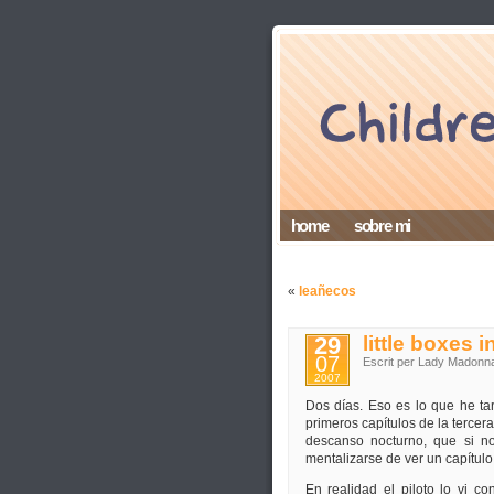
home
sobre mi
«
leañecos
29
little boxes i
07
Escrit per Lady Madonn
2007
Dos días. Eso es lo que he t
primeros capítulos de la tercer
descanso nocturno, que si n
mentalizarse de ver un capítul
En realidad el piloto lo vi c