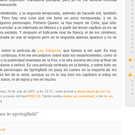
 sexo explícitos. Llamadme puritana, pero yo no me sentiría cómoda
dolescente.
entretenida, y la segunda temporada, además de hacerte reír, también
n. Pero hay una cosa que me tiene un poco mosqueada, y es la
algunos personajes. Primero Queen, la hija mayor de Celia, que sólo
a envían a un internado en México y a partir del tercer capítulo ya no se
a existido. Y después el traficante rival de Nancy, el de los
céntimos
,
mporada se une al negocio pero en la segunda apenas aparece y no se
sobre la película de
Los Simpson
, que fuimos a ver ayer. Es muy
s continuas. A mí me encantaron sobre todo los
metamomentos
, como al
, o la publicidad insertada de la Fox, o la otra
escena del cine
al final de
arse a verlos). Es una película centrada en la familia, y sobre todo en
 de personajes de Springfield no pasa de
cameo
en la mayoría de los
es fan de la serie, aunque yo no lo soy (veo los capítulos si estoy en
todos, ni de lejos) y me reí mucho.
day, 29 de July de 2007, a les 15:37, i està arxivat a
show must go on
i
tv
.
st a través del feed
RSS 2.0
. També podeu
deixar un comentari
, o bé
fer un
a.
es in springfield”
0:32