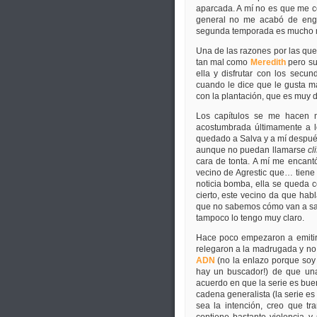
aparcada. A mí no es que me c
general no me acabó de enga
segunda temporada es mucho m
Una de las razones por las que
tan mal como
Meredith
pero su
ella y disfrutar con los secu
cuando le dice que le gusta m
con la plantación, que es muy d
Los capítulos se me hacen m
acostumbrada últimamente a 
quedado a Salva y a mí despué
aunque no puedan llamarse
cl
cara de tonta. A mí me encant
vecino de Agrestic que… tiene 
noticia bomba, ella se queda 
cierto, este vecino da que h
que no sabemos cómo van a sal
tampoco lo tengo muy claro.
Hace poco empezaron a emitir
relegaron a la madrugada y no 
ADN
(no la enlazo porque soy 
hay un buscador!) de que una
acuerdo en que la serie es bu
cadena generalista (la serie 
sea la intención, creo que t