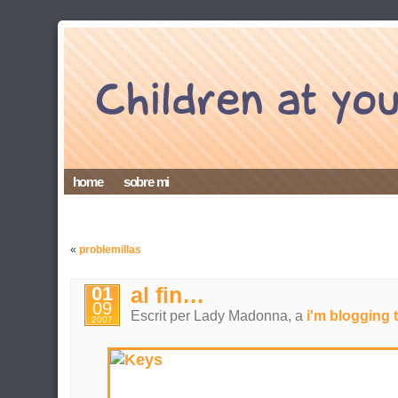
home
sobre mi
«
problemillas
01
al fin…
09
Escrit per Lady Madonna, a
i'm blogging t
2007