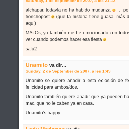
Saturday, 1 de September de 2007, a les 21:12
alchapar, todavía no ha habido mudanza
… per
tronchopost
(que la historia tiene guasa, más 
aquí)
MAcOs, yo también me he emocionado con todos
ver cuando podemos hacer esa fiesta
salu2
Unamito
va dir...
Sunday, 2 de September de 2007, a les 1:49
Unamito se quiere añadir a esta eclosión de f
felicidad para ambos/dos.
Unamito también quiere añadir que ya pueden h
mac, que no le caben ya en casa.
Unamito’s happy