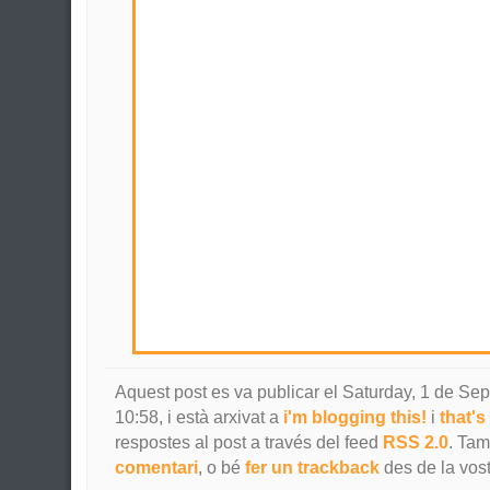
Aquest post es va publicar el Saturday, 1 de Se
10:58, i està arxivat a
i'm blogging this!
i
that's 
respostes al post a través del feed
RSS 2.0
. Ta
comentari
, o bé
fer un trackback
des de la vost