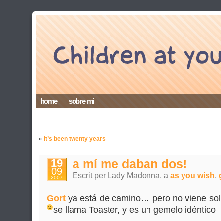
home
sobre mi
«
it’s been twenty years
19
a mí me daban dos!
09
Escrit per Lady Madonna, a
as you wish
,
2007
Gort
ya está de camino… pero no viene sol
se llama Toaster, y es un gemelo idéntico