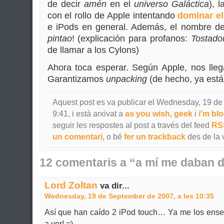
de decir
amén
en el
universo Galáctica
), 
con el rollo de Apple intentando
dominar e
e iPods en general. Además, el nombre d
pintao
! (explicación para profanos:
Tostado
de llamar a los Cylons)
Ahora toca esperar. Según Apple, nos lleg
Garantizamos
unpacking
(de hecho, ya está
Aquest post es va publicar el Wednesday, 19 de
9:41, i està arxivat a
as you wish
,
geek
i
i'm blo
seguir les respostes al post a través del feed
RS
un comentari
, o bé
fer un trackback
des de la 
12 comentaris a “a mí me daban 
Lord Zoltan
va dir...
Wednesday, 19 de September de 2007, a les 10:35
Así que han caído 2 iPod touch… Ya me los ens
a ver! =)