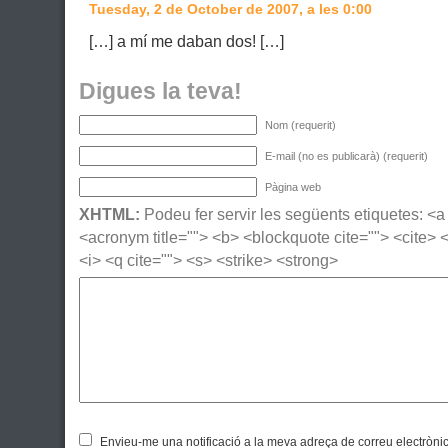
Tuesday, 2 de October de 2007, a les 0:00
[…] a mí me daban dos! […]
Digues la teva!
Nom (requerit)
E-mail (no es publicarà) (requerit)
Pàgina web
XHTML:
Podeu fer servir les següents etiquetes: <a h
<acronym title=""> <b> <blockquote cite=""> <cite>
<i> <q cite=""> <s> <strike> <strong>
Envieu-me una notificació a la meva adreça de correu electròni