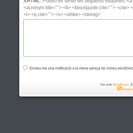
XHTML:
Podeu fer servir les següents etiquetes: <a h
<acronym title=""> <b> <blockquote cite=""> <cite>
<i> <q cite=""> <s> <strike> <strong>
Envieu-me una notificació a la meva adreça de correu electròni
Fet amb
WordPress
. 
Posts 