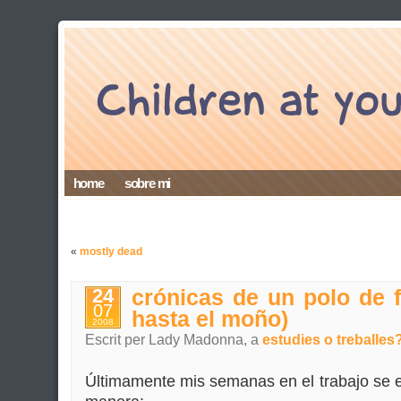
home
sobre mi
«
mostly dead
24
crónicas de un polo de f
07
hasta el moño)
2008
Escrit per Lady Madonna, a
estudies o treballes
Últimamente mis semanas en el trabajo se es