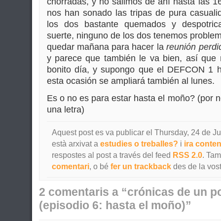
chorradas, y no salimos de ahí hasta las 
nos han sonado las tripas de pura casual
los dos bastante quemados y despotric
suerte, ninguno de los dos tenemos probl
quedar mañana para hacer la
reunión perdi
y parece que también le va bien, así qu
bonito día, y supongo que el DEFCON 1 ha
esta ocasión se ampliará también al lunes.
Es o no es para estar hasta el moño? (por 
una letra)
Aquest post es va publicar el Thursday, 24 de Jul
està arxivat a
estudies o treballes?
i
ira conte
respostes al post a través del feed
RSS 2.0
. Ta
comentari
, o bé
fer un trackback
des de la vost
2 comentaris a “crónicas de un po
(episodio 6: hasta el moño)”