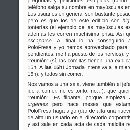
preguntas y peticiones estúpidas (como
teléfono salga su nombre en mayúsculas en
Los usuarios en general son bastante pesad
pero es que los de este edificio son
hig
tonterías (el ejemplo de las mayúsculas e
además les corren muchísima prisa. Así q
escaparse
. Al final lo ha conseguido a
PoloFresa y yo hemos aprovechado para 
pendientes, me ha puesto de los nervios), y 
“reunión” (sí, las comillas tienen una expl
15h.
A las 15h!
Jornada intensiva a la mier
15h), y todos sin comer.
Nos vamos a una sala, viene también el jefe
ido a comer, no es tonto, no…), que quie
“reunión”. Es flipante, porque empieza
urgentes
pero hace meses que estamo
PoloFresa haga algo (dar de alta una nueva
de alta un usuario en el directorio corpora
y así sale en cada acta de cada maldita re