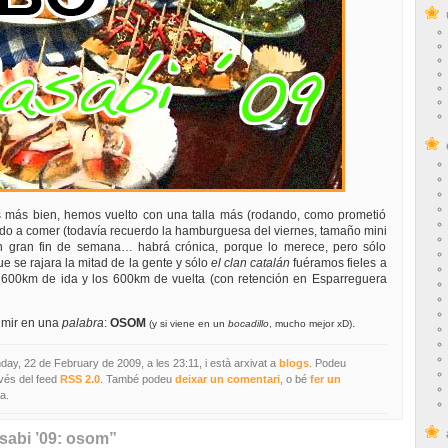
 más bien, hemos vuelto con una talla más (rodando, como prometió
ado a comer (todavía recuerdo la hamburguesa del viernes, tamaño mini
un gran fin de semana… habrá crónica, porque lo merece, pero sólo
e se rajara la mitad de la gente y sólo
el clan catalán
fuéramos fieles a
s 600km de ida y los 600km de vuelta (con retención en Esparreguera
umir en una
palabra
:
OSOM
.
(y si viene en un
bocadillo
, mucho mejor xD)
day, 22 de February de 2009, a les 23:11, i està arxivat a
blogs
. Podeu
avés del feed
RSS 2.0
. També podeu
deixar un comentari
, o bé
fer un
a.
sabi ’09: osom”