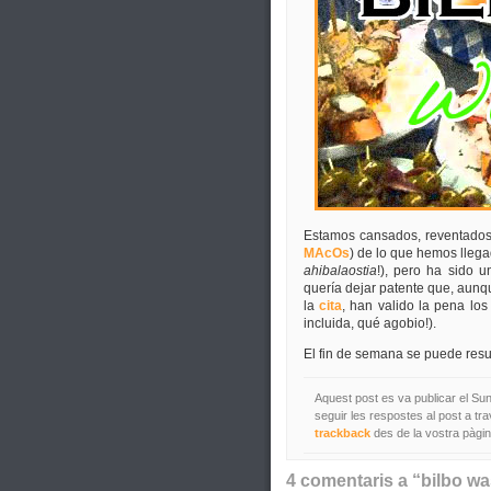
Estamos cansados, reventados
MAcOs
) de lo que hemos lleg
ahibalaostia
!), pero ha sido 
quería dejar patente que, aunqu
la
cita
, han valido la pena lo
incluida, qué agobio!).
El fin de semana se puede res
Aquest post es va publicar el Sun
seguir les respostes al post a tr
trackback
des de la vostra pàgin
4 comentaris a “bilbo wa