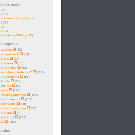
últims posts
21
2025
it’s been twenty years…
2024
19
2023
#eastcoast2023 (y IV)
categories
aachen
(35)
as you wish
(65)
blogs
(96)
children
(85)
chronicles
(63)
estudies o treballes?
(112)
experiments
(66)
family
(40)
friends
(43)
geek
(176)
i'm blogging this!
(161)
ira contenida
(102)
reflexions
(90)
show must go on
(55)
sudoku
(8)
that's life
(205)
tv
(152)
arxius