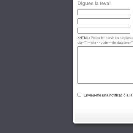
Digues la teva!
XHTML:
Podeu fer servir les següents 
cite=""> <cite> <code> <del datetime="
Envieu-me una notificació a la