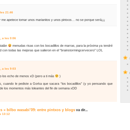
les 21:46
 y me apetece tomar unos marianitos y unos pintxos… no se porque será¡¡¡
 a les 0:06
atalán
menudas risas con los bocadillos de marras, para la próxima ya tendré
 con todas las mejoras que salieron en el “brainstormingcervecero” LOL
 a les 9:03
 los echo de menos xD (pero a ti más
)
s, cuando le pediste a Gorka que sacara “los bocadillos” (y yo pensando que
 de los momentos más loleantes del fin de semana xDD
us » bilbo wasabi’09: entre pintxos y blogs
va dir...
s 13:12