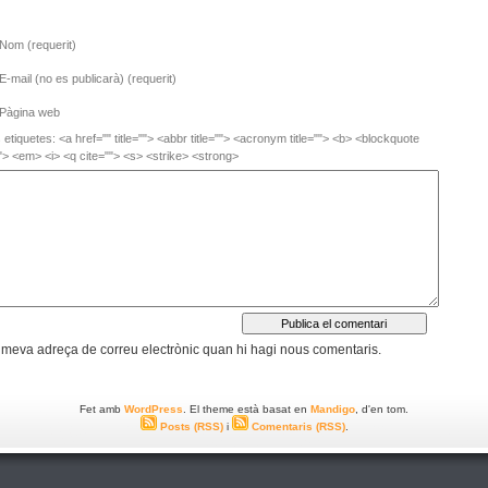
Nom (requerit)
E-mail (no es publicarà) (requerit)
Pàgina web
etiquetes: <a href="" title=""> <abbr title=""> <acronym title=""> <b> <blockquote
"> <em> <i> <q cite=""> <s> <strike> <strong>
 meva adreça de correu electrònic quan hi hagi nous comentaris.
Fet amb
WordPress
. El theme està basat en
Mandigo
, d'en tom.
Posts (RSS)
i
Comentaris (RSS)
.