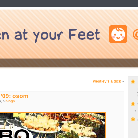
westley’s a dick
»
 ’09: osom
a, a
blogs