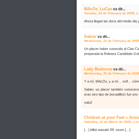
MAcOs_LuCas
va dir...
Tuesday, 24 de February de 2009, a 
Ahora llegan las doce del medio dia
Xabier
va dir...
Wednesday, 25 de February de 2009,
Un placer haber conocido al Clan C
preparada la Release Candidate Gold
Lady Madonna
va dir...
Wednesday, 25 de February de 2009,
Y a mí, MAcOs, y a mí… snif… cómo
Xabier, un placer también conocero
eran otro tipo de
bocadillos
) fue uno
salu2
Children at your Feet » Arxi
Saturday, 14 de March de 2009, a le
[…] bilbo wasabi ‘09: osom […]