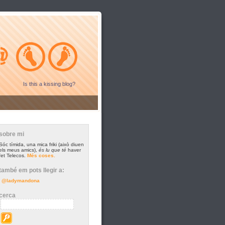
Is this a kissing blog?
sobre mi
Sóc tímida, una mica friki (això diuen
els meus amics),
és lu que té
haver
fet Telecos.
Més coses.
també em pots llegir a:
@ladymandona
cerca