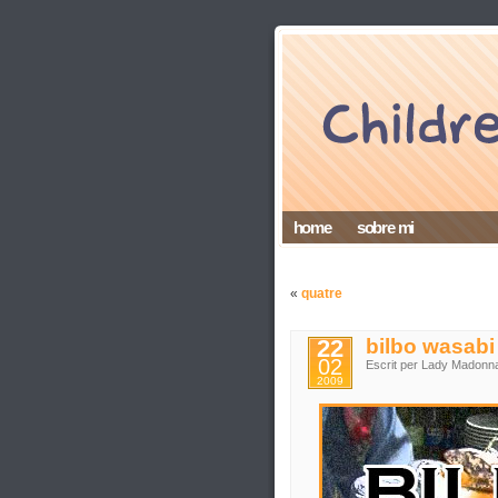
home
sobre mi
«
quatre
22
bilbo wasabi
02
Escrit per Lady Madonn
2009