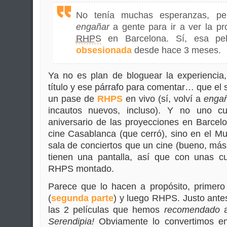
No tenía muchas esperanzas, per
engañar
a gente para ir a ver la p
RHPS
en Barcelona. Sí, esa pel
obsesionada
desde hace 3 meses.
Ya no es plan de bloguear la experiencia
título y ese párrafo para comentar… que el 
un pase de
RHPS
en vivo (sí, volví a
enga
incautos nuevos, incluso). Y no uno cu
aniversario de las proyecciones en Barcel
cine Casablanca (que cerró), sino en el M
sala de conciertos que un cine (bueno, más
tienen una pantalla, así que con unas c
RHPS montado.
Parece que lo hacen a propósito, primer
(
segunda parte
) y luego RHPS. Justo ante
las 2 películas que hemos
recomendado
a
Serendipia!
Obviamente lo convertimos e