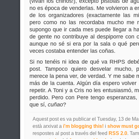
(vivan los chinos!), excepto pistolas de a
no es época de venderlas. Me volvieron a en
de los organizadores (exactamente las 
pero como no las recordaba mucho me r
supongo que ir cada mes puede llegar a hac
de gente no contribuye al despiporre con 
aunque no sé si era por la sala o qué per
veces costaba entender las coñas.
Si no tenéis ni idea de qué va RHPS debéi
post. Tampoco quiero desvelar mucho, p
merece la pena ver, de verdad. Y me sabe m
más de la cuenta. Algún día espero volver
repetir. A Toni y a Cris no les entusiasmó,
perdido. Pero con Pere tengo esperanzas, 
que sí,
cuñao
?
Aquest post es va publicar el Tuesday, 13 de Mar
està arxivat a
i'm blogging this!
i
show must g
respostes al post a través del feed
RSS 2.0
. Ta