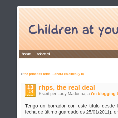
home
sobre mi
«
the princess bride… ahora en cines (y II)
13
rhps, the real deal
03
Escrit per Lady Madonna, a
i'm blogging t
2012
Tengo un borrador con este título desde
fecha de último guardado es 25/01/2011), e