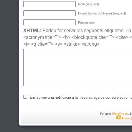
Nom (requerit)
E-mail (no es publicarà) (requerit)
Pàgina web
XHTML:
Podeu fer servir les següents etiquetes: <a h
<acronym title=""> <b> <blockquote cite=""> <cite>
<i> <q cite=""> <s> <strike> <strong>
Envieu-me una notificació a la meva adreça de correu electròni
Fet amb
WordPress
. 
Posts 