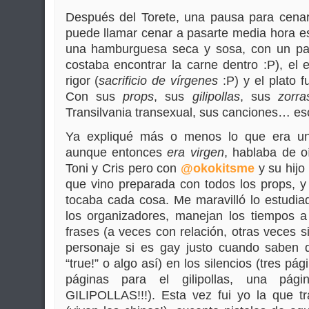
Después del Torete, una pausa para cena
puede llamar cenar a pasarte media hora e
una hamburguesa seca y sosa, con un pa
costaba encontrar la carne dentro :P), el
rigor (
sacrificio de vírgenes
:P) y el plato 
Con sus
props
, sus
gilipollas
, sus
zorra
Transilvania transexual, sus canciones… eso
Ya expliqué más o menos lo que era u
aunque entonces
era virgen
, hablaba de o
Toni y Cris pero con
@okokitsme
y su hijo
que vino preparada con todos los props, y
tocaba cada cosa. Me maravilló lo estudiad
los organizadores, manejan los tiempos a 
frases (a veces con relación, otras veces s
personaje si es gay justo cuando saben q
“true!” o algo así) en los silencios (tres pág
páginas para el gilipollas, una pági
GILIPOLLAS!!!). Esta vez fui yo la que tr