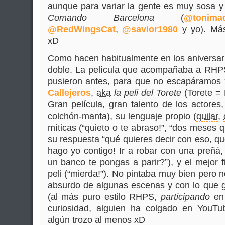
aunque para variar la gente es muy sosa y
Comando Barcelona
(
@tonima
@RedWingsCat
,
@savior1980
y yo). Más
xD
Como hacen habitualmente en los aniversar
doble. La película que acompañaba a RHPS
pusieron antes, para que no escapáramo
Callejeros
,
aka
la peli del Torete
(Torete = E
Gran película, gran talento de los actore
colchón-manta), su lenguaje propio (
quilar
,
míticas (“quieto o te abraso!”, “dos meses 
su respuesta “qué quieres decir con eso, q
hago yo contigo! Ir a robar con una preñá
un banco te pongas a parir?”), y el mejor 
peli (“mierda!”). No pintaba muy bien pero 
absurdo de algunas escenas y con lo que gr
(al más puro estilo RHPS,
participando
en 
curiosidad, alguien ha colgado en YouT
algún trozo al menos xD