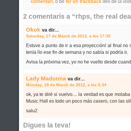
comentari
, o bé
fer un trackback
des de la vost
2 comentaris a “rhps, the real dea
Okok
va dir...
Saturday, 17 de March de 2012, a les 17:35
Estuve a punto de ir a esa proyección! al final n
tenía lío ese fin de semana y no sabía si podría ir.
Avisa la próxima vez, yo no he vuelto desde cuan
Lady Madonna
va dir...
Monday, 19 de March de 2012, a les 6:34
ok, ya te diré si vuelvo… la verdad es que molab
Music Hall es todo un poco más
casero
, con las si
salu2
Digues la teva!