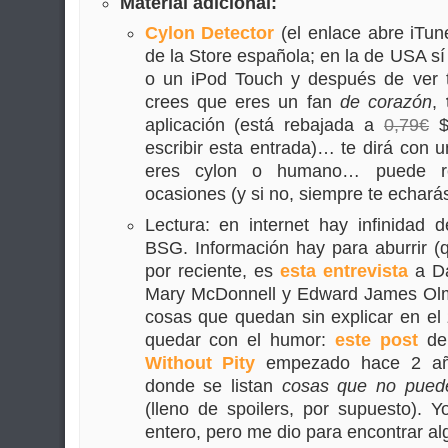
Material adicional:
Cylon Detector
(el enlace abre iTun
de la Store española; en la de USA sí 
o un iPod Touch y después de ver
crees que eres un fan
de corazón
,
aplicación (está rebajada a
0,79€
$
escribir esta entrada)… te dirá con u
eres cylon o humano… puede res
ocasiones (y si no, siempre te echar
Lectura: en internet hay infinidad 
BSG. Información hay para aburrir (
por reciente, es
esta entrevista
a Da
Mary McDonnell y Edward James Olmo
cosas que quedan sin explicar en el
quedar con el humor:
este post
de 
Without Pity
empezado hace 2 años
donde se listan
cosas que no puede
(lleno de spoilers, por supuesto). 
entero, pero me dio para encontrar a