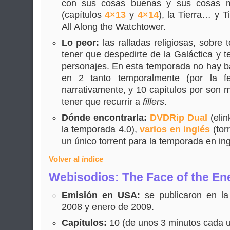
con sus cosas buenas y sus cosas ma
(capítulos
4×13
y
4×14
), la Tierra… y 
All Along the Watchtower.
Lo peor:
las ralladas religiosas, sobre 
tener que despedirte de la Galáctica y t
personajes. En esta temporada no hay ba
en 2 tanto temporalmente (por la 
narrativamente, y 10 capítulos por son m
tener que recurrir a
fillers
.
Dónde encontrarla:
DVDRip Dual
(elin
la temporada 4.0),
varios en inglés
(tor
un único torrent para la temporada en ing
Volver al índice
Webisodios: The Face of the E
Emisión en USA:
se publicaron en la
2008 y enero de 2009.
Capítulos:
10 (de unos 3 minutos cada u