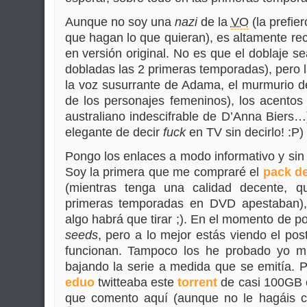
Aunque no soy una
nazi
de la
VO
(la prefie
que hagan lo que quieran), es altamente re
en versión original. No es que el doblaje s
dobladas las 2 primeras temporadas), pero l
la voz susurrante de Adama, el murmurio d
de los personajes femeninos), los acentos (
australiano indescifrable de D’Anna Biers…
elegante de decir
fuck
en TV sin decirlo! :P)
Pongo los enlaces a modo informativo y sin 
Soy la primera que me compraré el
pack de
(mientras tenga una calidad decente, q
primeras temporadas en DVD apestaban), 
algo habrá que tirar ;). En el momento de po
seeds
, pero a lo mejor estás viendo el p
funcionan. Tampoco los he probado yo m
bajando la serie a medida que se emitía. P
eduo
twitteaba este
torrent
de casi 100GB c
que comento aquí (aunque no le hagáis ca