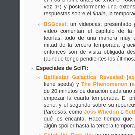
vez :P) y posteriormente una exten
respuestas sobre el
finale
, la tempora
BSGcast
: un videocast presentado
vídeo comentan el capítulo de la
teorías, todo de una manera muy di
mitad de la tercera temporada grac
entonces son de visita obligada de
(aunque tengo pendientes los últimos, 
Especiales de SciFi:
Battlestar Galactica Revealed
(
aq
tiene seeds) y
The Phenomenon
(
a
de 20 minutos de duración cada uno 
empezar la cuarta temporada. El pri
serie, y el segundo sobre su repercus
(
famosos
, como
Joss Whedon
o
Set
qué les encanta. Hace tiempo que l
algún spoiler hasta la tercera tempor