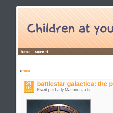
home
sobre mi
«
harta
21
battlestar galactica: the 
04
Escrit per Lady Madonna, a
tv
2009