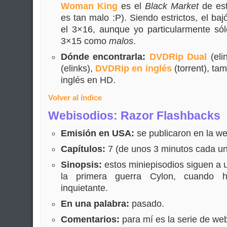
Woman King
es el
Black Market
de est
es tan malo :P). Siendo estrictos, el baj
el 3×16, aunque yo particularmente sól
3×15 como
malos
.
Dónde encontrarla:
DVDRip Dual
(eli
(elinks),
DVDRip en inglés
(torrent), ta
inglés en HD.
Volver al índice
Webisodios: Razor Flashbacks
Emisión en USA:
se publicaron en la w
Capítulos:
7 (de unos 3 minutos cada un
Sinopsis:
estos miniepisodios siguen a u
la primera guerra Cylon, cuando h
inquietante.
En una palabra:
pasado.
Comentarios:
para mí es la serie de we