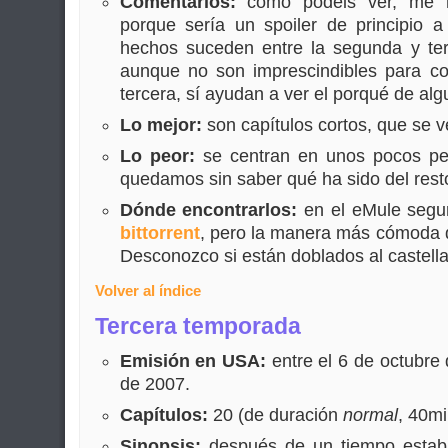
Comentarios:
como podéis ver, me h
porque sería un spoiler de principio a
hechos suceden entre la segunda y te
aunque no son imprescindibles para c
tercera, sí ayudan a ver el porqué de alg
Lo mejor:
son capítulos cortos, que se 
Lo peor:
se centran en unos pocos per
quedamos sin saber qué ha sido del rest
Dónde encontrarlos:
en el eMule segu
bittorrent
, pero la manera más cómoda 
Desconozco si están doblados al castell
Volver al índice
Tercera temporada
Emisión en USA:
entre el 6 de octubre
de 2007.
Capítulos:
20 (de duración
normal
, 40mi
Sinopsis:
después de un tiempo establ