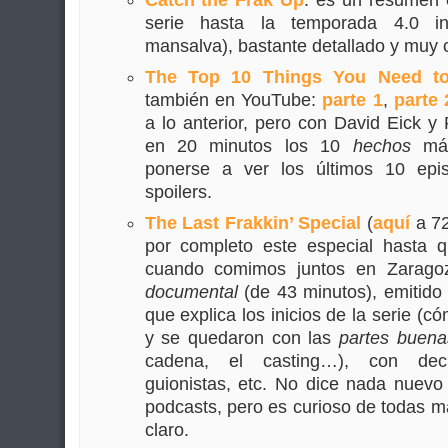
Catch the Frak Up
: es un resumen 
serie hasta la temporada 4.0 in
mansalva), bastante detallado y muy
The Top 10 Things You Need t
también en YouTube:
parte 1
,
parte 
a lo anterior, pero con David Eick 
en 20 minutos los 10
hechos
más
ponerse a ver los últimos 10 epi
spoilers.
The Last Frakkin’ Special
(
aquí
a 72
por completo este especial hasta
cuando comimos juntos en Zaragoz
documental
(de 43 minutos), emitido 
que explica los inicios de la serie (có
y se quedaron con las
partes buena
cadena, el casting…), con decl
guionistas, etc. No dice nada nuevo
podcasts, pero es curioso de todas ma
claro.