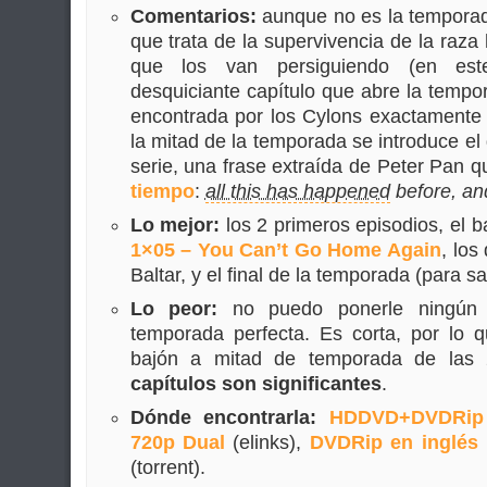
Comentarios:
aunque no es la temporad
que trata de la supervivencia de la ra
que los van persiguiendo (en este
desquiciante capítulo que abre la tempor
encontrada por los Cylons exactament
la mitad de la temporada se introduce el
serie, una frase extraída de Peter Pan 
tiempo
:
all this has happened
before, an
Lo mejor:
los 2 primeros episodios, el ba
1×05 – You Can’t Go Home Again
, los
Baltar, y el final de la temporada (para salt
Lo peor:
no puedo ponerle ningú
temporada perfecta. Es corta, por lo q
bajón a mitad de temporada de las 
capítulos son significantes
.
Dónde encontrarla:
HDDVD+DVDRip
720p Dual
(elinks),
DVDRip en inglés
(torrent).