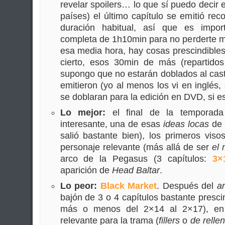
revelar spoilers… lo que sí puedo decir 
países) el último capítulo se emitió rec
duración habitual, así que es impor
completa de 1h10min para no perderte m
esa media hora, hay cosas prescindibles,
cierto, esos 30min de más (repartidos 
supongo que no estarán doblados al cast
emitieron (yo al menos los vi en inglés,
se doblaran para la edición en DVD, si es
Lo mejor:
el final de la temporada
interesante, una de esas
ideas locas
de l
salió bastante bien), los primeros vis
personaje relevante (más allá de ser
el 
arco de la Pegasus (3 capítulos:
3×
aparición de
Head Baltar
.
Lo peor:
Black Market
. Después del
a
bajón de 3 o 4 capítulos bastante presci
más o menos del 2×14 al 2×17), en
relevante para la trama (
fillers
o
de relle