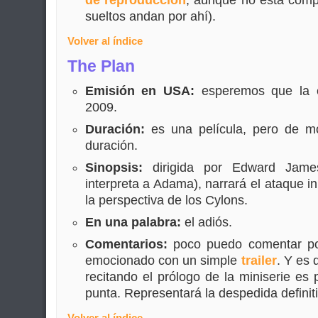
de reproducción
, aunque no está comp
sueltos andan por ahí).
Volver al índice
The Plan
Emisión en USA:
esperemos que la 
2009.
Duración:
es una película, pero de m
duración.
Sinopsis:
dirigida por Edward Jame
interpreta a Adama), narrará el ataque in
la perspectiva de los Cylons.
En una palabra:
el adiós.
Comentarios:
poco puedo comentar po
emocionado con un simple
trailer
. Y es
recitando el prólogo de la miniserie es 
punta. Representará la despedida definit