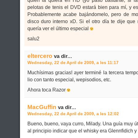
quien la quiera en HD (yo paso bastante, si l
pelotas de tenis el DVD estará bien para mí, y e
Probablemente acabe bajándomelo, pero de m
disco duro interno xD. Si el otro día te dije qu
quería ver el último especial
salu2
eltercero
va dir...
Wednesday, 22 de April de 2009, a les 11:17
Muchísimas gracias! ayer terminé la tercera tem
lio con tanto especial, wepisodios, etc.
Ahora toca Razor
MacGuffin
va dir...
Wednesday, 22 de April de 2009, a les 12:02
Bueno, bueno, vaya curro, Milady. Una guía muy úti
al principio indicar que el whisky era Glennfidich 