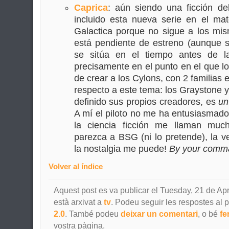
Caprica
: aún siendo una ficción d
incluido esta nueva serie en el mater
Galactica porque no sigue a los mis
está pendiente de estreno (aunque s
se sitúa en el tiempo antes de l
precisamente en el punto en el que 
de crear a los Cylons, con 2 familias 
respecto a este tema: los Graystone 
definido sus propios creadores, es
un
A mí el piloto no me ha entusiasmado
la ciencia ficción me llaman mu
parezca a BSG (ni lo pretende), la v
la nostalgia me puede!
By your comm
Volver al índice
Aquest post es va publicar el Tuesday, 21 de Apri
està arxivat a
tv
. Podeu seguir les respostes al p
2.0
. També podeu
deixar un comentari
, o bé
fe
vostra pàgina.