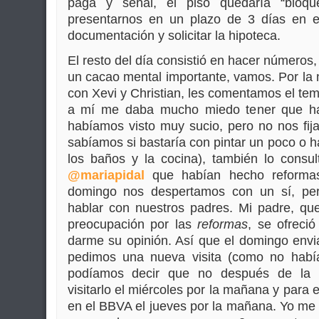
paga y señal, el piso quedaría “bloqu
presentarnos en un plazo de 3 días en e
documentación y solicitar la hipoteca.
El resto del día consistió en hacer números,
un cacao mental importante, vamos. Por l
con Xevi y Christian, les comentamos el te
a mí me daba mucho miedo tener que 
habíamos visto muy sucio, pero no nos fij
sabíamos si bastaría con pintar un poco o h
los baños y la cocina), también lo cons
@mariapidal
que habían hecho reformas
domingo nos despertamos con un sí, per
hablar con nuestros padres. Mi padre, qu
preocupación por las
reformas
, se ofreció
darme su opinión. Así que el domingo env
pedimos una nueva visita (como no habí
podíamos decir que no después de la v
visitarlo el miércoles por la mañana y para
en el BBVA el jueves por la mañana. Yo me p