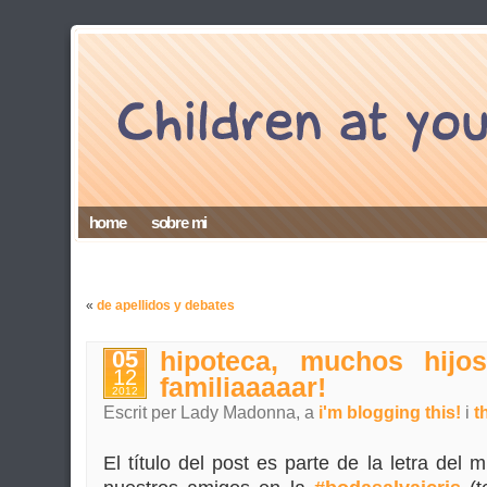
home
sobre mi
«
de apellidos y debates
05
hipoteca, muchos hijos
12
familiaaaaar!
2012
Escrit per Lady Madonna, a
i'm blogging this!
i
th
El título del post es parte de la letra del