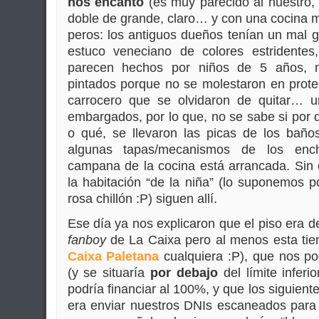
nos encantó
(es muy parecido al nuestro,
doble de grande, claro… y con una cocina ma
peros: los antiguos dueños tenían un mal gu
estuco veneciano de colores estridentes
parecen hechos por niños de 5 años, 
pintados porque no se molestaron en protege
carrocero que se olvidaron de quitar… u
embargados, por lo que, no se sabe si por d
o qué, se llevaron las picas de los baños
algunas tapas/mecanismos de los enchuf
campana de la cocina está arrancada. Sin
la habitación “de la niña” (lo suponemos 
rosa chillón :P) siguen allí.
Ese día ya nos explicaron que el piso era 
fanboy
de La Caixa pero al menos esta tien
Caixa Paletana
cualquiera :P), que nos pod
(y se situaría
por debajo
del límite inferio
podría financiar al 100%, y que los siguient
era enviar nuestros DNIs escaneados para f