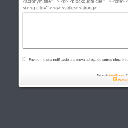
<acronym title=""> <b> <blockquote cite=""> <cite>
<i> <q cite=""> <s> <strike> <strong>
Envieu-me una notificació a la meva adreça de correu electròni
Fet amb
WordPress
. 
Posts 