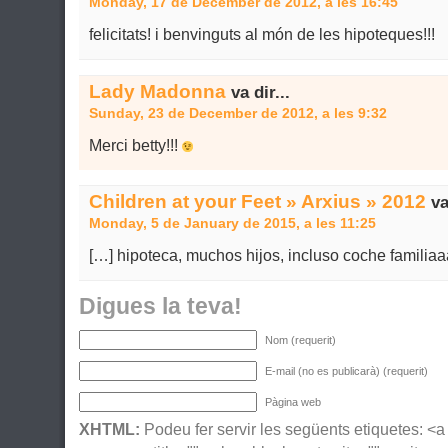
Monday, 17 de December de 2012, a les 16:45
felicitats! i benvinguts al món de les hipoteques!!!
Lady Madonna
va dir...
Sunday, 23 de December de 2012, a les 9:32
Merci betty!!!
Children at your Feet » Arxius » 2012
va 
Monday, 5 de January de 2015, a les 11:25
[…] hipoteca, muchos hijos, incluso coche familiaa
Digues la teva!
Nom (requerit)
E-mail (no es publicarà) (requerit)
Pàgina web
XHTML:
Podeu fer servir les següents etiquetes: <a h