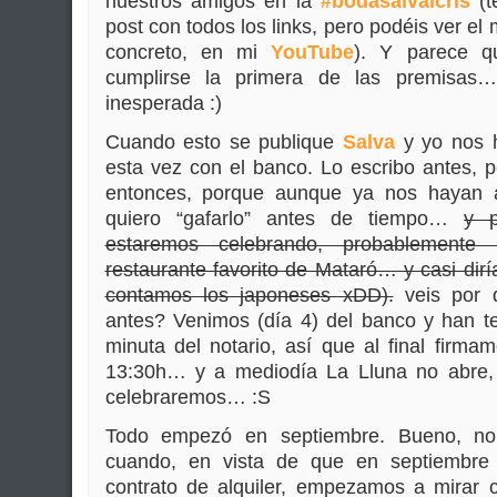
nuestros amigos en la
#bodasalvaicris
(t
post con todos los links, pero podéis ver el
concreto, en mi
YouTube
). Y parece q
cumplirse la primera de las premisa
inesperada :)
Cuando esto se publique
Salva
y yo nos h
esta vez con el banco. Lo escribo antes, p
entonces, porque aunque ya nos hayan a
quiero “gafarlo” antes de tiempo…
y 
estaremos celebrando, probablemente
restaurante favorito de Mataró… y casi dirí
contamos los japoneses xDD).
veis por q
antes? Venimos (día 4) del banco y han t
minuta del notario, así que al final firm
13:30h… y a mediodía La Lluna no abre,
celebraremos… :S
Todo empezó en septiembre. Bueno, n
cuando, en vista de que en septiembre
contrato de alquiler, empezamos a mirar