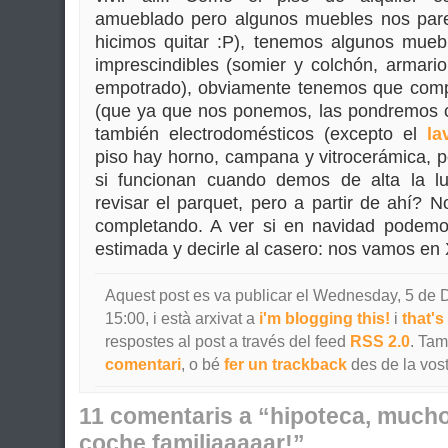
amueblado pero algunos muebles nos parec
hicimos quitar :P), tenemos algunos muebl
imprescindibles (somier y colchón, armari
empotrado), obviamente tenemos que comp
(que ya que nos ponemos, las pondremos c
también electrodomésticos (excepto el
la
piso hay horno, campana y vitrocerámica, 
si funcionan cuando demos de alta la lu
revisar el parquet, pero a partir de ahí?
completando. A ver si en navidad podemos
estimada y decirle al casero: nos vamos en 
Aquest post es va publicar el Wednesday, 5 de 
15:00, i està arxivat a
i'm blogging this!
i
that's 
respostes al post a través del feed
RSS 2.0
. Ta
comentari
, o bé
fer un trackback
des de la vost
11 comentaris a “hipoteca, muchos
coche familiaaaaar!”